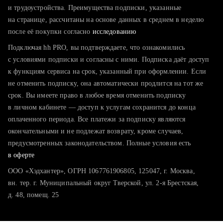
тратите много времени на поиск и вручную поднимаете
и трудоустройства. Преимущества подписки, указанные
резюме
на странице, рассчитаны на основе данных в среднем в неделю
после её покупки согласно
хотите сравнить себя с конкурентами и оценить шансы
исследованию
Подключая hh PRO, вы подтверждаете, что ознакомились
с условиями подписки и согласны с ними. Подписка даёт доступ
к функциям сервиса на срок, указанный при оформлении. Если
не отменить подписку, она автоматически продлится на тот же
срок. Вы имеете право в любое время отменить подписку
в личном кабинете — доступ к услугам сохранится до конца
оплаченного периода. Все платежи за подписку являются
окончательными и не подлежат возврату, кроме случаев,
предусмотренных законодательством. Полные условия есть
в оферте
ООО «Хэдхантер», ОГРН 1067761906805, 125047, г. Москва,
вн. тер. г. Муниципальный округ Тверской, ул. 2-я Брестская,
д. 48, помещ. 25