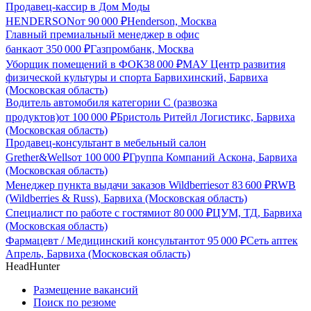
Продавец-кассир в Дом Моды
HENDERSON
от
90 000
₽
Henderson, Москва
Главный премиальный менеджер в офис
банка
от
350 000
₽
Газпромбанк, Москва
Уборщик помещений в ФОК
38 000
₽
МАУ Центр развития
физической культуры и спорта Барвихинский, Барвиха
(Московская область)
Водитель автомобиля категории C (развозка
продуктов)
от
100 000
₽
Бристоль Ритейл Логистикс, Барвиха
(Московская область)
Продавец-консультант в мебельный салон
Grether&Wells
от
100 000
₽
Группа Компаний Аскона, Барвиха
(Московская область)
Менеджер пункта выдачи заказов Wildberries
от
83 600
₽
RWB
(Wildberries & Russ), Барвиха (Московская область)
Специалист по работе с гостями
от
80 000
₽
ЦУМ, ТД, Барвиха
(Московская область)
Фармацевт / Медицинский консультант
от
95 000
₽
Сеть аптек
Апрель, Барвиха (Московская область)
HeadHunter
Размещение вакансий
Поиск по резюме