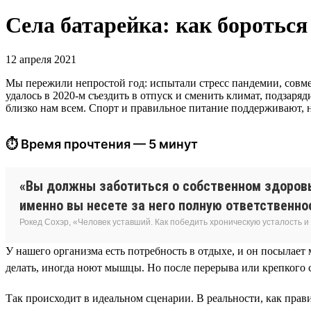
Села батарейка: как бороться
12 апреля 2021
Мы пережили непростой год: испытали стресс пандемии, совме
удалось в 2020-м съездить в отпуск и сменить климат, подзар
близко нам всем. Спорт и правильное питание поддерживают, 
⏱ Время прочтения — 5 минут
«Вы должны заботиться о собственном здоровь
именно вы несете за него полную ответственно
Рокед Сохэр, «Человек уставший. Как победить хроническую усталость и
У нашего организма есть потребность в отдыхе, и он посылает 
делать, иногда ноют мышцы. Но после перерыва или крепкого 
Так происходит в идеальном сценарии. В реальности, как прави