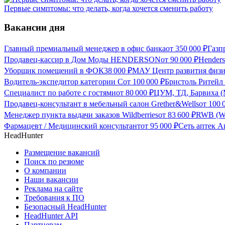
Первые симптомы: что делать, когда хочется сменить работу
Вакансии дня
Главный премиальный менеджер в офис банка
от
350 000
₽
Газп
Продавец-кассир в Дом Моды HENDERSON
от
90 000
₽
Hender
Уборщик помещений в ФОК
38 000
₽
МАУ Центр развития физич
Водитель-экспедитор категории С
от
100 000
₽
Бристоль Ритейл 
Специалист по работе с гостями
от
80 000
₽
ЦУМ, ТД, Барвиха (
Продавец-консультант в мебельный салон Grether&Wells
от
100 
Менеджер пункта выдачи заказов Wildberries
от
83 600
₽
RWB (Wil
Фармацевт / Медицинский консультант
от
95 000
₽
Сеть аптек А
HeadHunter
Размещение вакансий
Поиск по резюме
О компании
Наши вакансии
Реклама на сайте
Требования к ПО
Безопасный HeadHunter
HeadHunter API
Партнерам