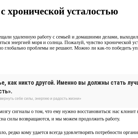
 с хронической усталостью
щали удаленную работу с семьей и домашними делами, выходили 
ядиться энергией моря и солнца. Пожалуй, чувство хронической у
но глобально проблемы не решают. Можно ли как-то победить у
е, как никто другой. Именно вы должны стать луч
сть».
 вернуть себе силы, энергию и радость жизни»
мозгу сигналы о том, что ему нужно восстановиться: нас клонит 
сна силы возвращаются, и мы можем продолжить работу.
ло, редко кому удается всегда удовлетворять потребности органи