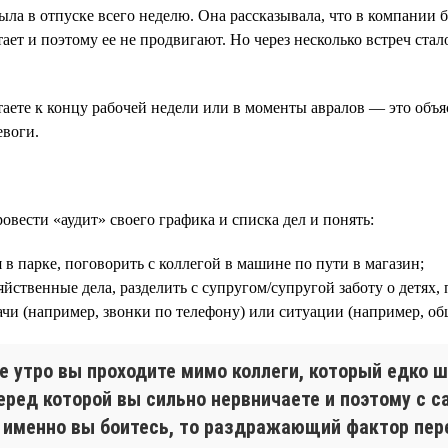
 была в отпуске всего неделю. Она рассказывала, что в компании
ает и поэтому ее не продвигают. Но через несколько встреч стало
таете к концу рабочей недели или в моменты авралов — это объ
евоги.
овести «аудит» своего графика и списка дел и понять:
 в парке, поговорить с коллегой в машине по пути в магазин;
ственные дела, разделить с супругом/супругой заботу о детях, 
адачи (например, звонки по телефону) или ситуации (например, 
е утро вы проходите мимо коллеги, который едко ш
еред которой вы сильно нервничаете и поэтому с с
о именно вы боитесь, то раздражающий фактор пере