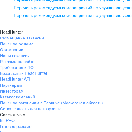
pr@ural.hh.ru
Перечень рекомендуемых мероприятий по улучшению услов
Перечень рекомендуемых мероприятий по улучшению усло
Новосибирск
ул. Большевистская, д. 35,
HeadHunter
помещение 21
Размещение вакансий
Поиск по резюме
+7 383 207-94-64
О компании
pr@nsk.hh.ru
Наши вакансии
Реклама на сайте
Требования к ПО
Безопасный HeadHunter
HeadHunter API
Партнерам
Инвесторам
Каталог компаний
Поиск по вакансиям в Барвихе (Московская область)
Сетка: соцсеть для нетворкинга
Соискателям
hh PRO
Готовое резюме