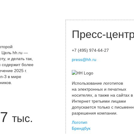
Пресс-цент
оторой
+7 (495) 974-64-27
 Цель hh.ru —
у, и делать так,
press@hh.ru
и содержит более
чение 2025 г.
оп-3 в мире
ников.
Использование логотипов
на электронных и печатных
носителях, а также на сайтах в
Интернет третьими лицами
допускается только с письменн
7
разрешения компании.
тыс.
Логотип
Брендбук