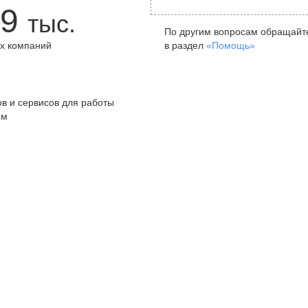
9
тыс.
По другим вопросам обращайт
х компаний
в раздел
«Помощь»
+
в и сервисов для работы
ом
Санкт-Петербург
Я
ул. Жуковского, д. 19, особняк
ул