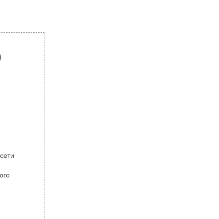
р
 сети
ого