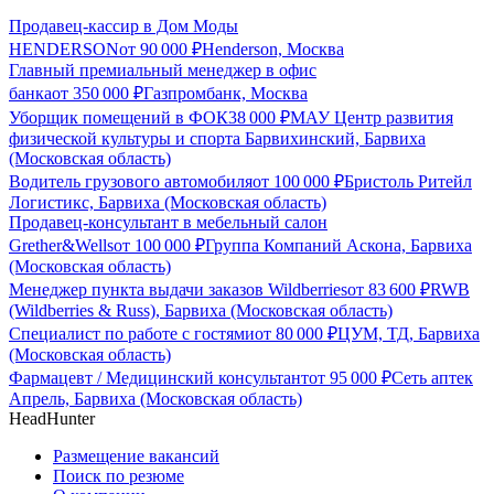
Продавец-кассир в Дом Моды
HENDERSON
от
90 000
₽
Henderson, Москва
Главный премиальный менеджер в офис
банка
от
350 000
₽
Газпромбанк, Москва
Уборщик помещений в ФОК
38 000
₽
МАУ Центр развития
физической культуры и спорта Барвихинский, Барвиха
(Московская область)
Водитель грузового автомобиля
от
100 000
₽
Бристоль Ритейл
Логистикс, Барвиха (Московская область)
Продавец-консультант в мебельный салон
Grether&Wells
от
100 000
₽
Группа Компаний Аскона, Барвиха
(Московская область)
Менеджер пункта выдачи заказов Wildberries
от
83 600
₽
RWB
(Wildberries & Russ), Барвиха (Московская область)
Специалист по работе с гостями
от
80 000
₽
ЦУМ, ТД, Барвиха
(Московская область)
Фармацевт / Медицинский консультант
от
95 000
₽
Сеть аптек
Апрель, Барвиха (Московская область)
HeadHunter
Размещение вакансий
Поиск по резюме