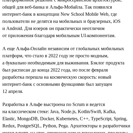
общей для веб-банка и Альфа-Мобайла. Так появился
интернет-банк в концепции New School Mobile Web, где
пользователи не делятся на мобильных и браузерных, iOS
и Android. Для юзеров он практически неотличим
от приложения благодаря мобильным UI-компонентам.
А еще Альфа-Онлайн независим от глобальных мобильных
платформ, что стало в 2022 году не просто модным,
а буквально необходимым для выживания. Бэклог продукта
был расписан до конца 2022 года, но после февраля
разработка перешла на космическую скорость: новый
интернет-банк с основными функциями был запущен
12 апреля.
Разработка в Альфе выстроена по Scrum и ведется
на классическом стеке: Java, Node.js, Kotlin/Swift, Kafka,
Elastic, MongoDB, Docker, Kubernetes, C++, TypeScript, Spring,
Redux, PostgreSQL, Python, Pega. Архитекторы и разработчики
могут влиять на стек, привнося новые технологии, продукты,