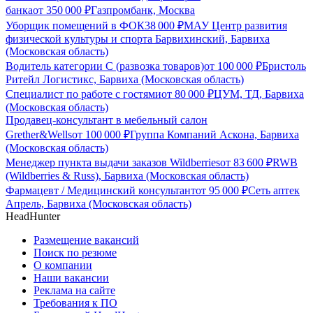
банка
от
350 000
₽
Газпромбанк, Москва
Уборщик помещений в ФОК
38 000
₽
МАУ Центр развития
физической культуры и спорта Барвихинский, Барвиха
(Московская область)
Водитель категории С (развозка товаров)
от
100 000
₽
Бристоль
Ритейл Логистикс, Барвиха (Московская область)
Специалист по работе с гостями
от
80 000
₽
ЦУМ, ТД, Барвиха
(Московская область)
Продавец-консультант в мебельный салон
Grether&Wells
от
100 000
₽
Группа Компаний Аскона, Барвиха
(Московская область)
Менеджер пункта выдачи заказов Wildberries
от
83 600
₽
RWB
(Wildberries & Russ), Барвиха (Московская область)
Фармацевт / Медицинский консультант
от
95 000
₽
Сеть аптек
Апрель, Барвиха (Московская область)
HeadHunter
Размещение вакансий
Поиск по резюме
О компании
Наши вакансии
Реклама на сайте
Требования к ПО