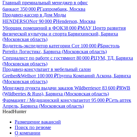
Главный премиальный менеджер в офис
банка
от
350 000
₽
Газпромбанк, Москва
Продавец-кассир в Дом Моды
HENDERSON
от
90 000
₽
Henderson, Москва
Уборщик помещений в ФОК
38 000
₽
МАУ Центр развития
физической культуры и спорта Барвихинский, Барвиха
(Московская область)
Водитель-экспедитор категории С
от
100 000
₽
Бристоль
Ритейл Логистикс, Барвиха (Московская область)
Специалист по работе с гостями
от
80 000
₽
ЦУМ, ТД, Барвиха
(Московская область)
Продавец-консультант в мебельный салон
Grether&Wells
от
100 000
₽
Группа Компаний Аскона, Барвиха
(Московская область)
Менеджер пункта выдачи заказов Wildberries
от
83 600
₽
RWB
(Wildberries & Russ), Барвиха (Московская область)
Фармацевт / Медицинский консультант
от
95 000
₽
Сеть аптек
Апрель, Барвиха (Московская область)
HeadHunter
Размещение вакансий
Поиск по резюме
О компании