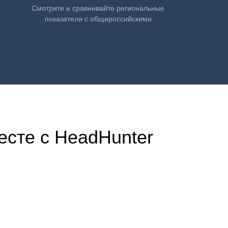
Смотрите и сравнивайте региональные
показатели с общероссийскими
есте с HeadHunter