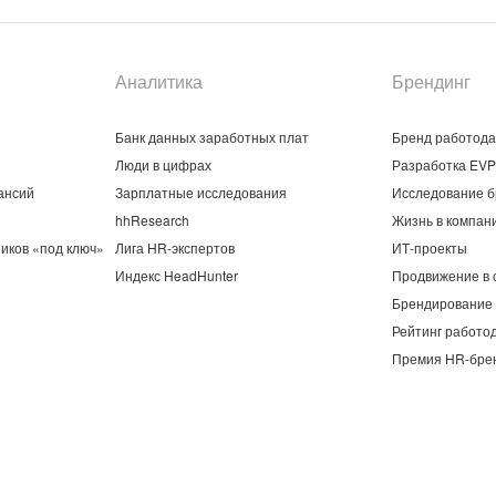
Аналитика
Брендинг
Банк данных заработных плат
Бренд работод
Люди в цифрах
Разработка EVP
ансий
Зарплатные исследования
Исследование б
hhResearch
Жизнь в компан
иков «под ключ»
Лига HR-экспертов
ИТ-проекты
Индекс HeadHunter
Продвижение в 
Брендирование 
Рейтинг работо
Премия HR-бре