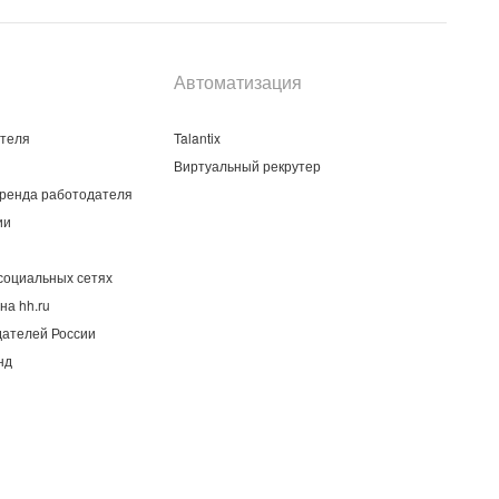
Автоматизация
ателя
Talantix
Виртуальный рекрутер
ренда работодателя
ии
социальных сетях
на hh.ru
дателей России
нд