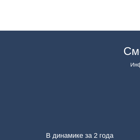
См
Инф
В динамике за 2 года