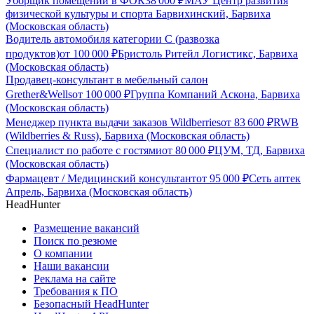
Уборщик помещений в ФОК
38 000
₽
МАУ Центр развития
физической культуры и спорта Барвихинский, Барвиха
(Московская область)
Водитель автомобиля категории C (развозка
продуктов)
от
100 000
₽
Бристоль Ритейл Логистикс, Барвиха
(Московская область)
Продавец-консультант в мебельный салон
Grether&Wells
от
100 000
₽
Группа Компаний Аскона, Барвиха
(Московская область)
Менеджер пункта выдачи заказов Wildberries
от
83 600
₽
RWB
(Wildberries & Russ), Барвиха (Московская область)
Специалист по работе с гостями
от
80 000
₽
ЦУМ, ТД, Барвиха
(Московская область)
Фармацевт / Медицинский консультант
от
95 000
₽
Сеть аптек
Апрель, Барвиха (Московская область)
HeadHunter
Размещение вакансий
Поиск по резюме
О компании
Наши вакансии
Реклама на сайте
Требования к ПО
Безопасный HeadHunter