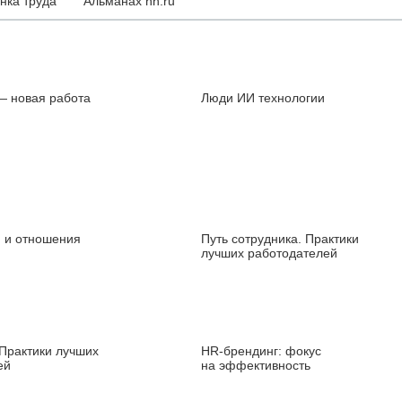
нка труда
Альманах hh.ru
— новая работа
Люди ИИ технологии
и и отношения
Путь сотрудника. Практики
лучших работодателей
Практики лучших
HR‑брендинг: фокус
ей
на эффективность