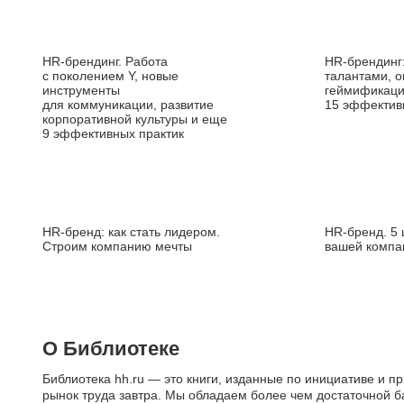
HR‑брендинг. Работа
HR‑брендинг
с поколением Y, новые
талантами, о
инструменты
геймификаци
для коммуникации, развитие
15 эффектив
корпоративной культуры и еще
9 эффективных практик
HR‑бренд: как стать лидером.
HR‑бренд. 5 
Строим компанию мечты
вашей компа
О Библиотеке
Библиотека hh.ru — это книги, изданные по инициативе и п
рынок труда завтра. Мы обладаем более чем достаточной б