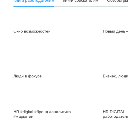
Книги работодателям
Книги соискателям
Обзоры ры
Окно возможностей
Новый день 
Люди в фокусе
Бизнес, люд
HR #digital #бренд #аналитика
HR DIGITAL. 
#маркетинг
работодател