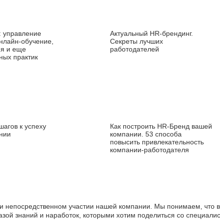
: управление
Актуальный HR‑брендинг.
нлайн‑обучение,
Секреты лучших
я и еще
работодателей
ных практик
шагов к успеху
Как построить HR‑Бренд вашей
нии
компании. 53 способа
повысить привлекательность
компании‑работодателя
ри непосредственном участии нашей компании. Мы понимаем, что в 
азой знаний и наработок, которыми хотим поделиться со специали