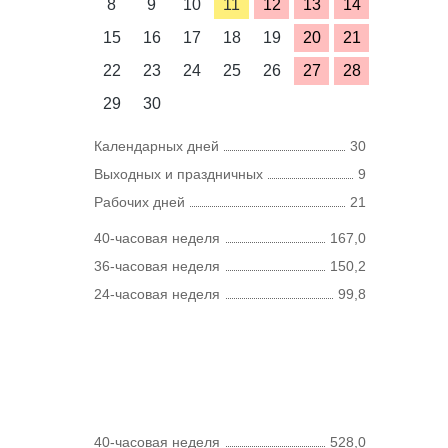
8
9
10
11
12
13
14
15
16
17
18
19
20
21
22
23
24
25
26
27
28
29
30
Календарных дней
30
Выходных и праздничных
9
Рабочих дней
21
40-часовая неделя
167,0
36-часовая неделя
150,2
24-часовая неделя
99,8
40-часовая неделя
528,0