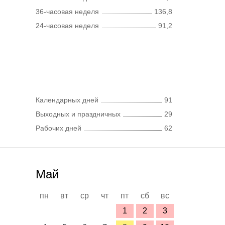
36-часовая неделя
136,8
24-часовая неделя
91,2
Календарных дней
91
Выходных и праздничных
29
Рабочих дней
62
Май
пн
вт
ср
чт
пт
сб
вс
1
2
3