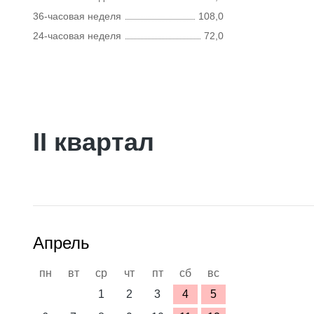
36-часовая неделя
108,0
24-часовая неделя
72,0
II квартал
Апрель
пн
вт
ср
чт
пт
сб
вс
1
2
3
4
5