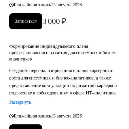
выбрать направление (СА/БА), требования рынка, как
Ближайшая запись
13 августа 2026
строить карьеру в продукте/проекте/корпорации и какие
3 000
₽
есть траектории развития
Записаться
Кому могу помочь:
• Системным аналитикам (всех уровней: junior, middle,
Формирование индивидуального плана
senior, lead)
профессионального развития для системных и бизнес-
• Бизнес‑аналитикам (в том числе тем, кто хочет усилить
аналитиков
техчасть или перейти в системный анализ)
Создание персонализированного плана карьерного
• Senior/lead‑уровню: позиционирование, подготовка к
роста для системных и бизнес-аналитиков, а также
сложным интервью, переход в управление, расширение
предоставление консультаций по развитию карьеры и
зоны ответственности
подготовке к собеседованиям в сфере ИТ-аналитики.
• Начинающим и переходящим из смежных ролей
(например, техническим писателям и др.) - если ваша цель
Развернуть
связана с аналитикой и нужен понятный маршрут и
Ближайшая запись
13 августа 2026
понимание требований рынка