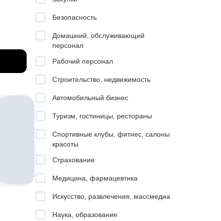
Безопасность
Домашний, обслуживающий
ование
персонал
Рабочий персонал
а.
на
ак
Строительство, недвижимость
ля
Автомобильный бизнес
 работе
Туризм, гостиницы, рестораны
льного
Спортивные клубы, фитнес, салоны
чах
красоты
Страхование
Медицина, фармацевтика
Искусство, развлечения, массмедиа
уля, но
Наука, образование