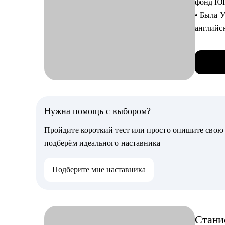
фонд 
Clickhou
• Была 
• Окон
английс
• Закон
С чем п
в ЧГУ, 
• Сделат
• Сейчас
• Расск
• Создал
реальны
готовый
• Обсуд
детей и 
Нужна помощь с выбором?
• Расск
• 10 лет
в коман
Пройдите короткий тест или просто опишите сво
образова
• Как вы
подберём идеального наставника
• Экспер
твоих п
• Прове
• Если у
Подберите мне наставника
• Нанял
Кому мо
С чем п
• Data E
• Карье
Стани
не знает
подгото