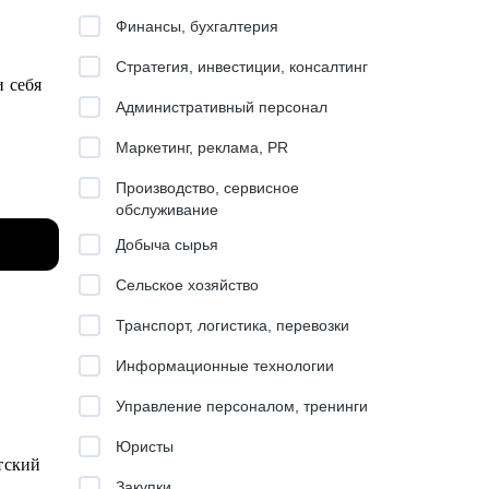
Финансы, бухгалтерия
Стратегия, инвестиции, консалтинг
и себя
Административный персонал
Маркетинг, реклама, PR
Производство, сервисное
обслуживание
ть и
Добыча сырья
zium,
Сельское хозяйство
ed
Транспорт, логистика, перевозки
Информационные технологии
 Дата
Управление персоналом, тренинги
овых
Юристы
тский
,
Закупки