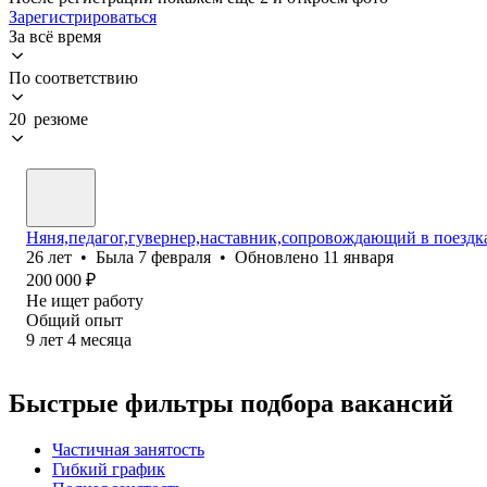
Зарегистрироваться
За всё время
По соответствию
20 резюме
Няня,педагог,гувернер,наставник,сопровождающий в поездка
26
лет
•
Была
7 февраля
•
Обновлено
11 января
200 000
₽
Не ищет работу
Общий опыт
9
лет
4
месяца
Быстрые фильтры подбора вакансий
Частичная занятость
Гибкий график