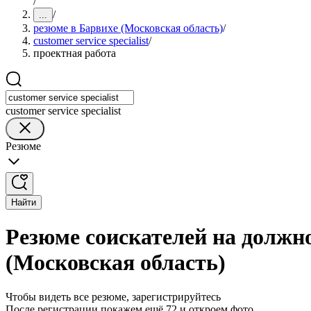
/
/
...
резюме в Барвихе (Московская область)
/
customer service specialist
/
проектная работа
customer service specialist
Резюме
Найти
Резюме соискателей на должнос
(Московская область)
Чтобы видеть все резюме, зарегистрируйтесь
После регистрации покажем ещё 72 и откроем фото