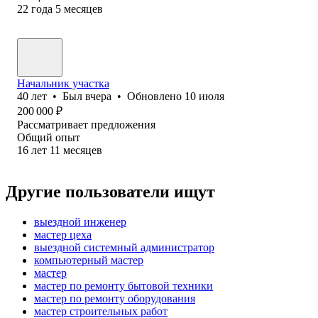
22
года
5
месяцев
Начальник участка
40
лет
•
Был
вчера
•
Обновлено
10 июля
200 000
₽
Рассматривает предложения
Общий опыт
16
лет
11
месяцев
Другие пользователи ищут
выездной инженер
мастер цеха
выездной системный администратор
компьютерный мастер
мастер
мастер по ремонту бытовой техники
мастер по ремонту оборудования
мастер строительных работ