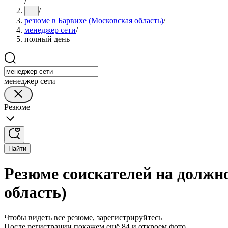
/
/
...
резюме в Барвихе (Московская область)
/
менеджер сети
/
полный день
менеджер сети
Резюме
Найти
Резюме соискателей на должн
область)
Чтобы видеть все резюме, зарегистрируйтесь
После регистрации покажем ещё 84 и откроем фото