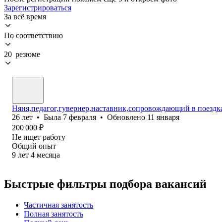
Зарегистрироваться
За всё время
По соответствию
20 резюме
Няня,педагог,гувернер,наставник,сопровождающий в поездка
26
лет
•
Была
7 февраля
•
Обновлено
11 января
200 000
₽
Не ищет работу
Общий опыт
9
лет
4
месяца
Быстрые фильтры подбора вакансий
Частичная занятость
Полная занятость