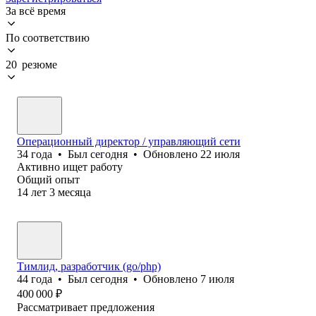
За всё время
По соответствию
20 резюме
Операционный директор / управляющий сети
34
года
•
Был
сегодня
•
Обновлено
22 июля
Активно ищет работу
Общий опыт
14
лет
3
месяца
Тимлид, разработчик (go/php)
44
года
•
Был
сегодня
•
Обновлено
7 июля
400 000
₽
Рассматривает предложения