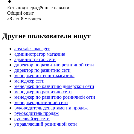
Есть подтверждённые навыки
Общий опыт
28
лет
8
месяцев
Другие пользователи ищут
area sales manager
администратор магазина
администратор сети
директор по развитию розничной сети
директор по развитию сети
менеджер интернет-магазина
менеджер сети
менеджер по развитию дилерской сети
менеджер по развитию сети
менеджер по развитию розничной сети
менеджер розничной сети
руководитель департамента продаж
руководитель продаж
супервайзер сети
управляющий розничной сети