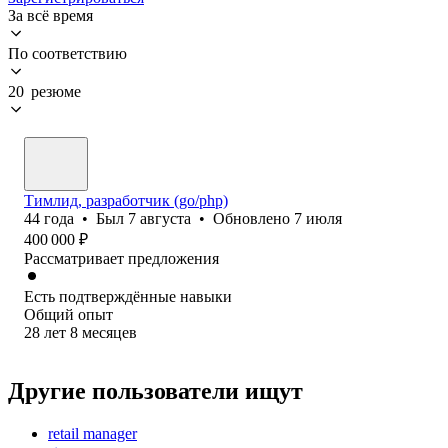
За всё время
По соответствию
20 резюме
Тимлид, разработчик (go/php)
44
года
•
Был
7 августа
•
Обновлено
7 июля
400 000
₽
Рассматривает предложения
Есть подтверждённые навыки
Общий опыт
28
лет
8
месяцев
Другие пользователи ищут
retail manager