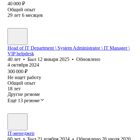
40 000
₽
Общий опыт
29
лет
6
месяцев
Head of IT Department \ System Administrator \ IT Manager \
VIP helpdesk
40
лет
•
Был
12 января 2025
•
Обновлено
4 октября 2024
300 000
₽
Не ищет работу
Общий опыт
18
лет
Другие резюме
Ещё 13 резюме
IT-менеджер
60
лет
•
Был
21 ноября 2024
•
Обновлено
26 июля 2020