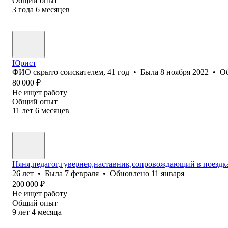
Общий опыт
3
года
6
месяцев
Юрист
ФИО скрыто соискателем
,
41
год
•
Была
8 ноября 2022
•
О
80 000
₽
Не ищет работу
Общий опыт
11
лет
6
месяцев
Няня,педагог,гувернер,наставник,сопровождающий в поездка
26
лет
•
Была
7 февраля
•
Обновлено
11 января
200 000
₽
Не ищет работу
Общий опыт
9
лет
4
месяца