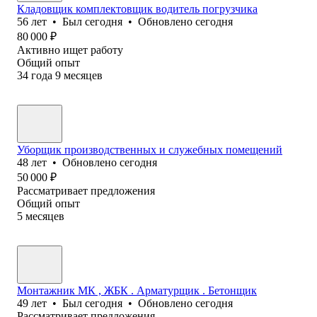
Кладовщик комплектовщик водитель погрузчика
56
лет
•
Был
сегодня
•
Обновлено
сегодня
80 000
₽
Активно ищет работу
Общий опыт
34
года
9
месяцев
Уборщик производственных и служебных помещений
48
лет
•
Обновлено
сегодня
50 000
₽
Рассматривает предложения
Общий опыт
5
месяцев
Монтажник МК , ЖБК . Арматурщик . Бетонщик
49
лет
•
Был
сегодня
•
Обновлено
сегодня
Рассматривает предложения