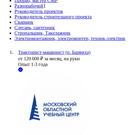
Прораб, мастер СМР
Разнорабочий
1
Руководитель проектов
Руководитель строительного проекта
Сварщик
Слесарь, сантехник
Стропальщик, Такелажник
Электромонтажник, электромонтер, техник-электрик
Тракторист-машинист (п. Барвиха)
от
120 000
₽
за месяц,
на руки
Опыт 1-3 года