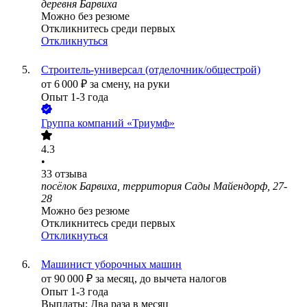
деревня Барвиха
Можно без резюме
Откликнитесь среди первых
Откликнуться
Строитель-универсал (отделочник/общестрой)
от
6 000
₽
за смену,
на руки
Опыт 1-3 года
Группа компаний «Триумф»
4.3
•
33
отзыва
посёлок Барвиха, территория Сады Майендорф, 27-
28
Можно без резюме
Откликнитесь среди первых
Откликнуться
Машинист уборочных машин
от
90 000
₽
за месяц,
до вычета налогов
Опыт 1-3 года
Выплаты: Два раза в месяц