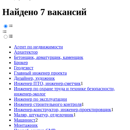
Найдено 7 вакансий
Агент по недвижимости
Архитектор
Бетонщик, арматурщик, каменщик
Брокер
Геодезист
Главный инженер проекта
Дизайнер, художник
Инженер ПТО, инженер-сметчик
1
Инженер по охране труда и технике безопасности,
инженер-эколог
Инженер по эксплуатации
Инженер строительного контроля
1
Инженер-конструктор, инженер-проектировщик
1
Маляр, штукатур, отделочник
1
Машинист
2
Монтажник