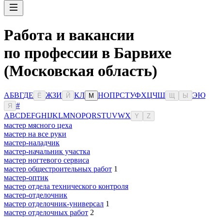
Работа и вакансии
по профессии в Барвихе
(Московская область)
А
Б
В
Г
Д
Е
Ж
З
И
К
Л
Н
О
П
Р
С
Т
У
Ф
Х
Ц
Ч
Ш
Э
Ю
Ё
Й
М
Щ
Ы
#
Я
A
B
C
D
E
F
G
H
I
J
K
L
M
N
O
P
Q
R
S
T
U
V
W
X
Y
Z
мастер мясного цеха
мастер на все руки
мастер-наладчик
мастер-начальник участка
мастер ногтевого сервиса
мастер общестроительных работ
1
мастер-оптик
мастер отдела технического контроля
мастер-отделочник
мастер отделочник-универсал
1
мастер отделочных работ
2