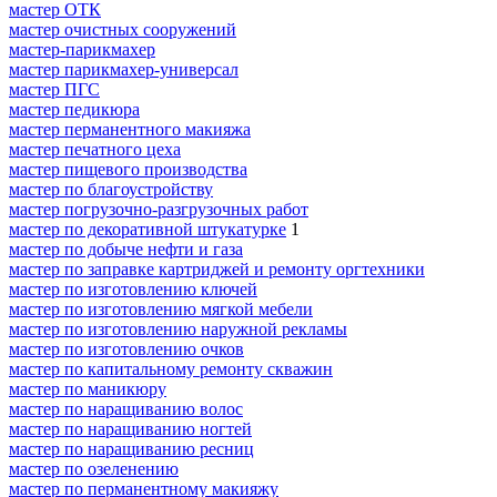
мастер ОТК
мастер очистных сооружений
мастер-парикмахер
мастер парикмахер-универсал
мастер ПГС
мастер педикюра
мастер перманентного макияжа
мастер печатного цеха
мастер пищевого производства
мастер по благоустройству
мастер погрузочно-разгрузочных работ
мастер по декоративной штукатурке
1
мастер по добыче нефти и газа
мастер по заправке картриджей и ремонту оргтехники
мастер по изготовлению ключей
мастер по изготовлению мягкой мебели
мастер по изготовлению наружной рекламы
мастер по изготовлению очков
мастер по капитальному ремонту скважин
мастер по маникюру
мастер по наращиванию волос
мастер по наращиванию ногтей
мастер по наращиванию ресниц
мастер по озеленению
мастер по перманентному макияжу