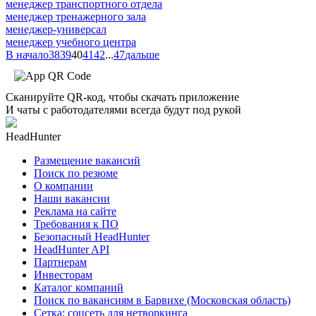
менеджер транспортного отдела
менеджер тренажерного зала
менеджер-универсал
менеджер учебного центра
В начало
38
39
40
41
42
...
47
дальше
Сканируйте QR-код, чтобы скачать приложение
И чаты с работодателями всегда будут под рукой
HeadHunter
Размещение вакансий
Поиск по резюме
О компании
Наши вакансии
Реклама на сайте
Требования к ПО
Безопасный HeadHunter
HeadHunter API
Партнерам
Инвесторам
Каталог компаний
Поиск по вакансиям в Барвихе (Московская область)
Сетка: соцсеть для нетворкинга