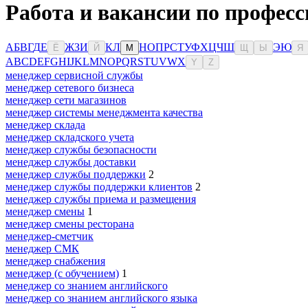
Работа и вакансии по професс
А
Б
В
Г
Д
Е
Ж
З
И
К
Л
Н
О
П
Р
С
Т
У
Ф
Х
Ц
Ч
Ш
Э
Ю
Ё
Й
М
Щ
Ы
Я
A
B
C
D
E
F
G
H
I
J
K
L
M
N
O
P
Q
R
S
T
U
V
W
X
Y
Z
менеджер сервисной службы
менеджер сетевого бизнеса
менеджер сети магазинов
менеджер системы менеджмента качества
менеджер склада
менеджер складского учета
менеджер службы безопасности
менеджер службы доставки
менеджер службы поддержки
2
менеджер службы поддержки клиентов
2
менеджер службы приема и размещения
менеджер смены
1
менеджер смены ресторана
менеджер-сметчик
менеджер СМК
менеджер снабжения
менеджер (с обучением)
1
менеджер со знанием английского
менеджер со знанием английского языка