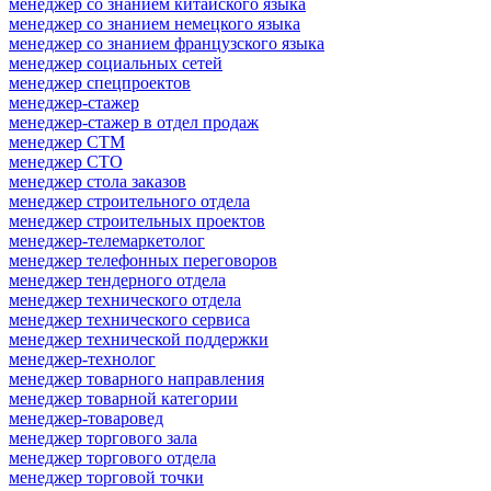
менеджер со знанием китайского языка
менеджер со знанием немецкого языка
менеджер со знанием французского языка
менеджер социальных сетей
менеджер спецпроектов
менеджер-стажер
менеджер-стажер в отдел продаж
менеджер СТМ
менеджер СТО
менеджер стола заказов
менеджер строительного отдела
менеджер строительных проектов
менеджер-телемаркетолог
менеджер телефонных переговоров
менеджер тендерного отдела
менеджер технического отдела
менеджер технического сервиса
менеджер технической поддержки
менеджер-технолог
менеджер товарного направления
менеджер товарной категории
менеджер-товаровед
менеджер торгового зала
менеджер торгового отдела
менеджер торговой точки