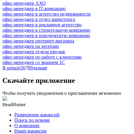
офис-менеджер АХО
офис-менеджер в IT-компанию
офис-менеджер в агентство недвижимости
офис-менеджер в отдел маркетинга
офис-менеджер в рекламное агентство
офис-менеджер в строительную компанию
офис-менеджер в юридическую компанию
офис-менеджер интернет-магазина
офис-менеджер на ресепшн
офис-менеджер отдела продаж
офис-менеджер по работе с клиентами
офис-менеджер со знанием 1С
В начало
5
6
7
8
9
дальше
Скачайте приложение
Чтобы получать уведомления о приглашениях мгновенно
HeadHunter
Размещение вакансий
Поиск по резюме
О компании
Наши вакансии