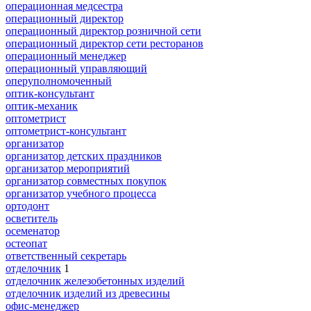
операционная медсестра
операционный директор
операционный директор розничной сети
операционный директор сети ресторанов
операционный менеджер
операционный управляющий
оперуполномоченный
оптик-консультант
оптик-механик
оптометрист
оптометрист-консультант
организатор
организатор детских праздников
организатор мероприятий
организатор совместных покупок
организатор учебного процесса
ортодонт
осветитель
осеменатор
остеопат
ответственный секретарь
отделочник
1
отделочник железобетонных изделий
отделочник изделий из древесины
офис-менеджер