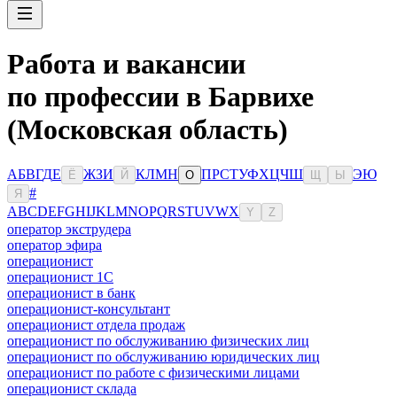
Работа и вакансии
по профессии в Барвихе
(Московская область)
А
Б
В
Г
Д
Е
Ж
З
И
К
Л
М
Н
П
Р
С
Т
У
Ф
Х
Ц
Ч
Ш
Э
Ю
Ё
Й
О
Щ
Ы
#
Я
A
B
C
D
E
F
G
H
I
J
K
L
M
N
O
P
Q
R
S
T
U
V
W
X
Y
Z
оператор экструдера
оператор эфира
операционист
операционист 1С
операционист в банк
операционист-консультант
операционист отдела продаж
операционист по обслуживанию физических лиц
операционист по обслуживанию юридических лиц
операционист по работе с физическими лицами
операционист склада