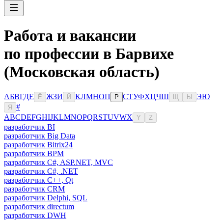
Работа и вакансии
по профессии в Барвихе
(Московская область)
А
Б
В
Г
Д
Е
Ж
З
И
К
Л
М
Н
О
П
С
Т
У
Ф
Х
Ц
Ч
Ш
Э
Ю
Ё
Й
Р
Щ
Ы
#
Я
A
B
C
D
E
F
G
H
I
J
K
L
M
N
O
P
Q
R
S
T
U
V
W
X
Y
Z
разработчик BI
разработчик Big Data
разработчик Bitrix24
разработчик BPM
разработчик C#, ASP.NET, MVC
разработчик C#, .NET
разработчик C++, Qt
разработчик CRM
разработчик Delphi, SQL
разработчик directum
разработчик DWH