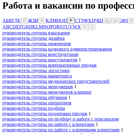
Работа и вакансии по професс
А
Б
В
Г
Д
Е
Ж
З
И
К
Л
М
Н
О
П
С
Т
У
Ф
Х
Ц
Ч
Ш
Э
Ю
Ё
Й
Р
Щ
Ы
Я
A
B
C
D
E
F
G
H
I
J
K
L
M
N
O
P
Q
R
S
T
U
V
W
X
Y
Z
руководитель группы взыскания
руководитель группы дизайна
руководитель группы инженеров
руководитель группы кадрового администрирования
руководитель группы конструкторов
руководитель группы консультантов
1
руководитель группы корпоративных продаж
руководитель группы логистики
руководитель группы маркетинга
руководитель группы медицинских представителей
руководитель группы менеджеров
1
руководитель группы менеджеров клининг
руководитель группы обучения
1
руководитель группы операторов
руководитель группы подбора
руководитель группы поддержки продаж
1
руководитель группы по подбору и работе с персоналом
руководитель группы по работе с клиентами
1
руководитель группы по работе с ключевыми клиентами
1