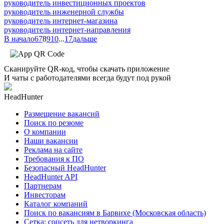
руководитель инвестиционных проектов
руководитель инженерной службы
руководитель интернет-магазина
руководитель интернет-направления
В начало
6
7
8
9
10
...
17
дальше
Сканируйте QR-код, чтобы скачать приложение
И чаты с работодателями всегда будут под рукой
HeadHunter
Размещение вакансий
Поиск по резюме
О компании
Наши вакансии
Реклама на сайте
Требования к ПО
Безопасный HeadHunter
HeadHunter API
Партнерам
Инвесторам
Каталог компаний
Поиск по вакансиям в Барвихе (Московская область)
Сетка: соцсеть для нетворкинга