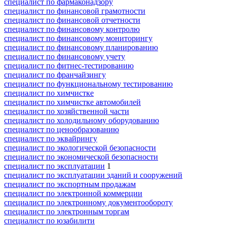
специалист по фармаконадзору
специалист по финансовой грамотности
специалист по финансовой отчетности
специалист по финансовому контролю
специалист по финансовому мониторингу
специалист по финансовому планированию
специалист по финансовому учету
специалист по фитнес-тестированию
специалист по франчайзингу
специалист по функциональному тестированию
специалист по химчистке
специалист по химчистке автомобилей
специалист по хозяйственной части
специалист по холодильному оборудованию
специалист по ценообразованию
специалист по эквайрингу
специалист по экологической безопасности
специалист по экономической безопасности
специалист по эксплуатации
1
специалист по эксплуатации зданий и сооружений
специалист по экспортным продажам
специалист по электронной коммерции
специалист по электронному документообороту
специалист по электронным торгам
специалист по юзабилити