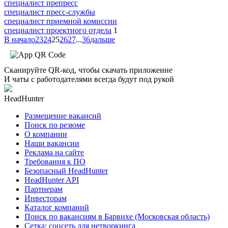
специалист препресс
специалист пресс-службы
специалист приемной комиссии
специалист проектного отдела
1
В начало
23
24
25
26
27
...
36
дальше
Сканируйте QR-код, чтобы скачать приложение
И чаты с работодателями всегда будут под рукой
HeadHunter
Размещение вакансий
Поиск по резюме
О компании
Наши вакансии
Реклама на сайте
Требования к ПО
Безопасный HeadHunter
HeadHunter API
Партнерам
Инвесторам
Каталог компаний
Поиск по вакансиям в Барвихе (Московская область)
Сетка: соцсеть для нетворкинга