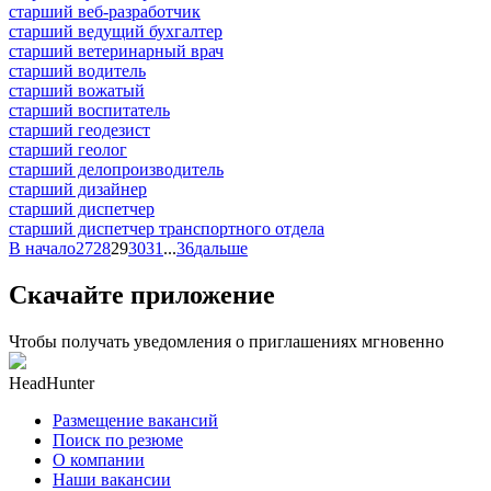
старший веб-разработчик
старший ведущий бухгалтер
старший ветеринарный врач
старший водитель
старший вожатый
старший воспитатель
старший геодезист
старший геолог
старший делопроизводитель
старший дизайнер
старший диспетчер
старший диспетчер транспортного отдела
В начало
27
28
29
30
31
...
36
дальше
Скачайте приложение
Чтобы получать уведомления о приглашениях мгновенно
HeadHunter
Размещение вакансий
Поиск по резюме
О компании
Наши вакансии