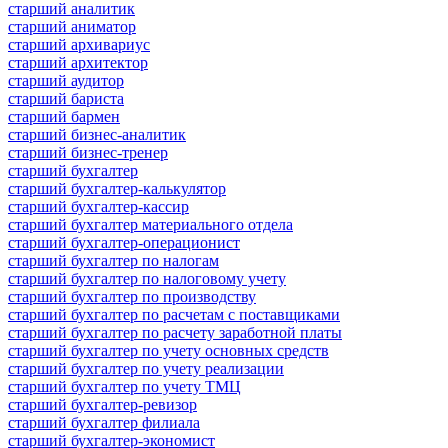
старший аналитик
старший аниматор
старший архивариус
старший архитектор
старший аудитор
старший бариста
старший бармен
старший бизнес-аналитик
старший бизнес-тренер
старший бухгалтер
старший бухгалтер-калькулятор
старший бухгалтер-кассир
старший бухгалтер материального отдела
старший бухгалтер-операционист
старший бухгалтер по налогам
старший бухгалтер по налоговому учету
старший бухгалтер по производству
старший бухгалтер по расчетам с поставщиками
старший бухгалтер по расчету заработной платы
старший бухгалтер по учету основных средств
старший бухгалтер по учету реализации
старший бухгалтер по учету ТМЦ
старший бухгалтер-ревизор
старший бухгалтер филиала
старший бухгалтер-экономист