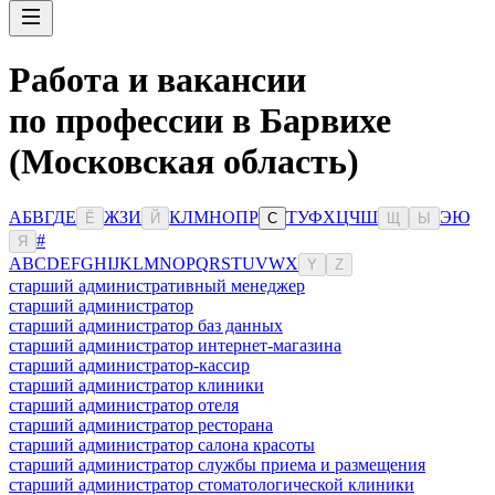
Работа и вакансии
по профессии в Барвихе
(Московская область)
А
Б
В
Г
Д
Е
Ж
З
И
К
Л
М
Н
О
П
Р
Т
У
Ф
Х
Ц
Ч
Ш
Э
Ю
Ё
Й
С
Щ
Ы
#
Я
A
B
C
D
E
F
G
H
I
J
K
L
M
N
O
P
Q
R
S
T
U
V
W
X
Y
Z
старший административный менеджер
старший администратор
старший администратор баз данных
старший администратор интернет-магазина
старший администратор-кассир
старший администратор клиники
старший администратор отеля
старший администратор ресторана
старший администратор салона красоты
старший администратор службы приема и размещения
старший администратор стоматологической клиники