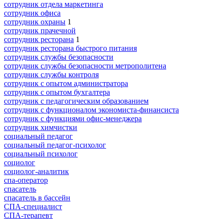
сотрудник отдела маркетинга
сотрудник офиса
сотрудник охраны
1
сотрудник прачечной
сотрудник ресторана
1
сотрудник ресторана быстрого питания
сотрудник службы безопасности
сотрудник службы безопасности метрополитена
сотрудник службы контроля
сотрудник с опытом администратора
сотрудник с опытом бухгалтера
сотрудник с педагогическим образованием
сотрудник с функционалом экономиста-финансиста
сотрудник с функциями офис-менеджера
сотрудник химчистки
социальный педагог
социальный педагог-психолог
социальный психолог
социолог
социолог-аналитик
спа-оператор
спасатель
спасатель в бассейн
СПА-специалист
СПА-терапевт