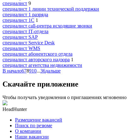
специалист
9
специалист 1 линии технической поддержки
специалист 1 разряда
специалист 1С
1
специалист call-центра исходящие звонки
специалист IT-отдела
специалист SAP
специалист Service Desk
специалист WMS
специалист абонентского отдела
специалист авторского надзора
1
специалист агентства недвижимости
В начало
6
7
8
9
10
...
36
дальше
Скачайте приложение
Чтобы получать уведомления о приглашениях мгновенно
HeadHunter
Размещение вакансий
Поиск по резюме
О компании
Наши вакансии