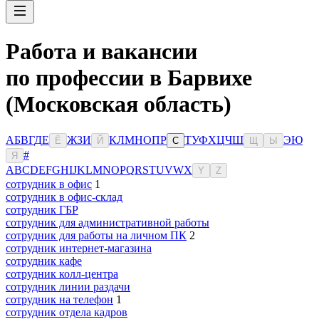
Работа и вакансии
по профессии в Барвихе
(Московская область)
А
Б
В
Г
Д
Е
Ж
З
И
К
Л
М
Н
О
П
Р
Т
У
Ф
Х
Ц
Ч
Ш
Э
Ю
Ё
Й
С
Щ
Ы
#
Я
A
B
C
D
E
F
G
H
I
J
K
L
M
N
O
P
Q
R
S
T
U
V
W
X
Y
Z
сотрудник в офис
1
сотрудник в офис-склад
сотрудник ГБР
сотрудник для административной работы
сотрудник для работы на личном ПК
2
сотрудник интернет-магазина
сотрудник кафе
сотрудник колл-центра
сотрудник линии раздачи
сотрудник на телефон
1
сотрудник отдела кадров