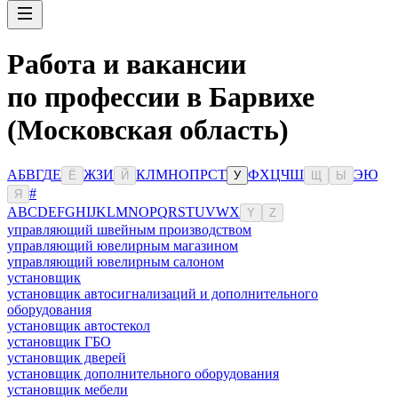
Работа и вакансии
по профессии в Барвихе
(Московская область)
А
Б
В
Г
Д
Е
Ж
З
И
К
Л
М
Н
О
П
Р
С
Т
Ф
Х
Ц
Ч
Ш
Э
Ю
Ё
Й
У
Щ
Ы
#
Я
A
B
C
D
E
F
G
H
I
J
K
L
M
N
O
P
Q
R
S
T
U
V
W
X
Y
Z
управляющий швейным производством
управляющий ювелирным магазином
управляющий ювелирным салоном
установщик
установщик автосигнализаций и дополнительного
оборудования
установщик автостекол
установщик ГБО
установщик дверей
установщик дополнительного оборудования
установщик мебели