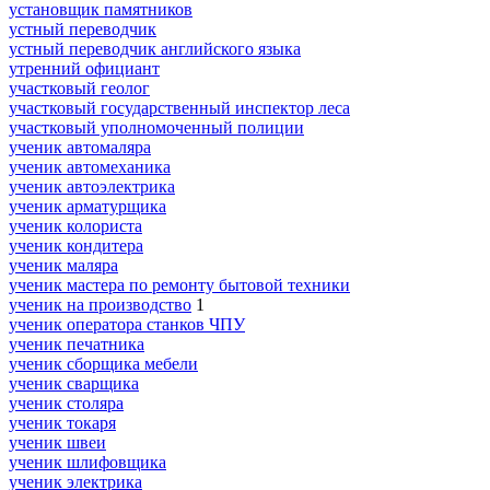
установщик памятников
устный переводчик
устный переводчик английского языка
утренний официант
участковый геолог
участковый государственный инспектор леса
участковый уполномоченный полиции
ученик автомаляра
ученик автомеханика
ученик автоэлектрика
ученик арматурщика
ученик колориста
ученик кондитера
ученик маляра
ученик мастера по ремонту бытовой техники
ученик на производство
1
ученик оператора станков ЧПУ
ученик печатника
ученик сборщика мебели
ученик сварщика
ученик столяра
ученик токаря
ученик швеи
ученик шлифовщика
ученик электрика