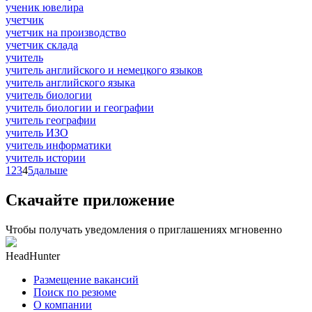
ученик ювелира
учетчик
учетчик на производство
учетчик склада
учитель
учитель английского и немецкого языков
учитель английского языка
учитель биологии
учитель биологии и географии
учитель географии
учитель ИЗО
учитель информатики
учитель истории
1
2
3
4
5
дальше
Скачайте приложение
Чтобы получать уведомления о приглашениях мгновенно
HeadHunter
Размещение вакансий
Поиск по резюме
О компании