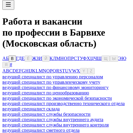
Работа и вакансии
по профессии в Барвихе
(Московская область)
А
Б
Г
Д
Е
Ж
З
И
К
Л
М
Н
О
П
Р
С
Т
У
Ф
Х
Ц
Ч
Ш
Э
Ю
В
Ё
Й
Щ
Ы
#
Я
A
B
C
D
E
F
G
H
I
J
K
L
M
N
O
P
Q
R
S
T
U
V
W
X
Y
Z
ведущий специалист по управлению персоналом
ведущий специалист по управленческому учету
ведущий специалист по финансовому мониторингу
ведущий специалист по ценообразованию
ведущий специалист по экономической безопасности
ведущий специалист производственно технического отдела
ведущий специалист склада
ведущий специалист службы безопасности
ведущий специалист службы внутреннего аудита
ведущий специалист службы внутреннего контроля
ведущий специалист сметного отдела