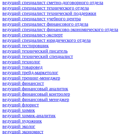
ведущий специалист сметно-договорного отдела
ведущий специалист технического отдела
ведущий специалист технической поддержки
ведущий специалист учебного центра
ведущий специалист финансового отдела
ведущий специалист финансово-экономического отдела
ведущий специалист-эксперт
ведущий специалист юридического отдела
ведущий тестировщик
ведущий технический писатель
ведущий технический специалист
ведущий технолог
ведущий товаровед
ведущий трейд-маркетолог
ведущий тренинг-менеджер
ведущий финансист
ведущий финансовый аналитик
ведущий финансовый контролер
ведущий финансовый менеджер
ведущий флорист
ведущий химик
ведущий химик-аналитик
ведущий художник
ведущий эколог
ведущий экономист