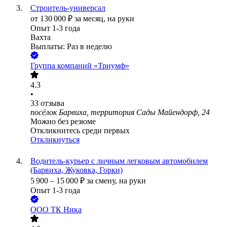
Строитель-универсал
от
130 000
₽
за месяц,
на руки
Опыт 1-3 года
Вахта
Выплаты: Раз в неделю
Группа компаний «Триумф»
4.3
•
33
отзыва
посёлок Барвиха, территория Сады Майендорф, 24
Можно без резюме
Откликнитесь среди первых
Откликнуться
Водитель-курьер с личным легковым автомобилем
(Барвиха, Жуковка, Горки)
5 900
–
15 000
₽
за смену,
на руки
Опыт 1-3 года
ООО
ТК Ника